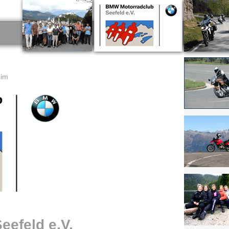
eim
efeld e.V.