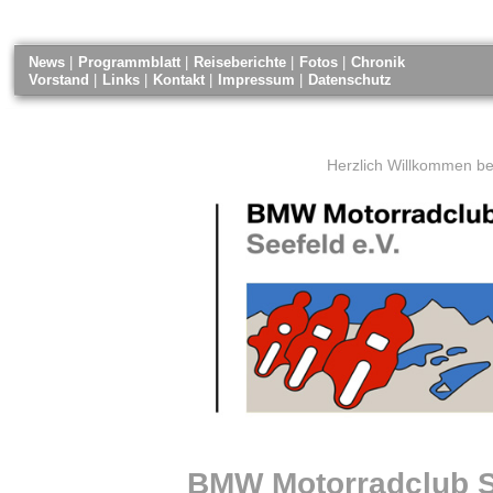
News
|
Programmblatt
|
Reiseberichte
|
Fotos
|
Chronik
Vorstand
|
Links
|
Kontakt
|
Impressum
|
Datenschutz
Herzlich Willkommen b
BMW Motorradclub Se